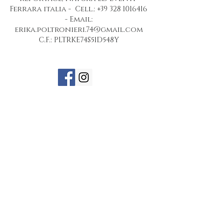
Ferrara italia -
Cell.:
+39 328 1016416
-
Email:
erika.poltronieri.74@gmail.com
C.F.: PLTRKE74S51D548Y